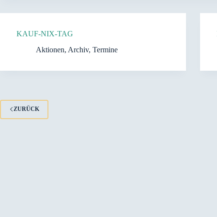
KAUF-NIX-TAG
Aktionen
,
Archiv
,
Termine
ZURÜCK